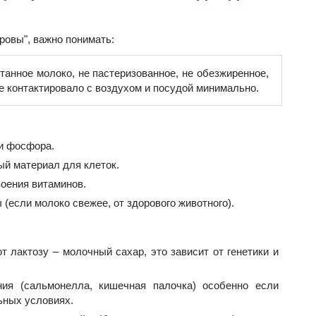
оровы", важно понимать:
танное молоко, не пастеризованное, не обезжиренное,
е контактировало с воздухом и посудой минимально.
и фосфора.
ый материал для клеток.
воения витаминов.
если молоко свежее, от здорового животного).
 лактозу – молочный сахар, это зависит от генетики и
ния (сальмонелла, кишечная палочка) особенно если
ьных условиях.