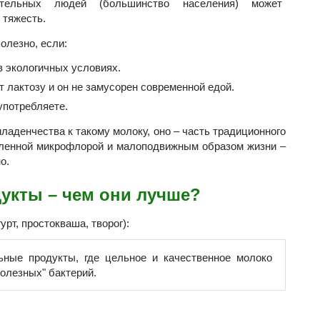
тельных людей (большинство населения) может
 тяжесть.
олезно, если:
в экологичных условиях.
лактозу и он не замусорен современной едой.
употребляете.
ладенчества к такому молоку, оно – часть традиционного
бленной микрофлорой и малоподвижным образом жизни –
о.
укты – чем они лучше?
рт, простокваша, творог):
ьные продукты, где цельное и качественное молоко
олезных" бактерий.