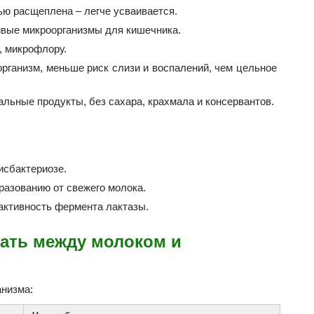
ью расщеплена – легче усваивается.
ивые микроорганизмы для кишечника.
 микрофлору.
организм, меньше риск слизи и воспалений, чем цельное
льные продукты, без сахара, крахмала и консервантов.
исбактериозе.
бразованию от свежего молока.
 активность фермента лактазы.
рать между молоком и
анизма: