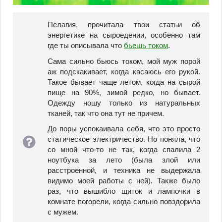
Пелагия, прочитала твои статьи об
энергетике на сыроедении, особенно там
где ты описывала что
бьешь током
.
Сама сильно бьюсь током, мой муж порой
аж подскакивает, когда касаюсь его рукой.
Такое бывает чаще летом, когда на сырой
пище на 90%, зимой редко, но бывает.
Одежду ношу только из натуральных
тканей, так что она тут не причем.
До поры успокаивала себя, что это просто
статическое электричество. Но поняла, что
со мной что-то не так, когда спалила 2
ноутбука за лето (была злой или
расстроенной, и техника не выдержала
видимо моей работы с ней). Также было
раз, что вышибло щиток и лампочки в
комнате погорели, когда сильно повздорила
с мужем.