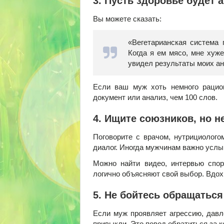
3. Пусть здоровье будет 
Вы можете сказать:
«Вегетарианская система 
Когда я ем мясо, мне хуж
увидел результаты моих ан
Если ваш муж хоть немного рацион
документ или анализ, чем 100 слов.
4. Ищите союзников, но н
Поговорите с врачом, нутрициолого
диалог. Иногда мужчинам важно услыш
Можно найти видео, интервью спор
логично объясняют свой выбор. Вдох
5. Не бойтесь обращатьс
Если муж проявляет агрессию, давл
привыкли. Это повод обратиться за 