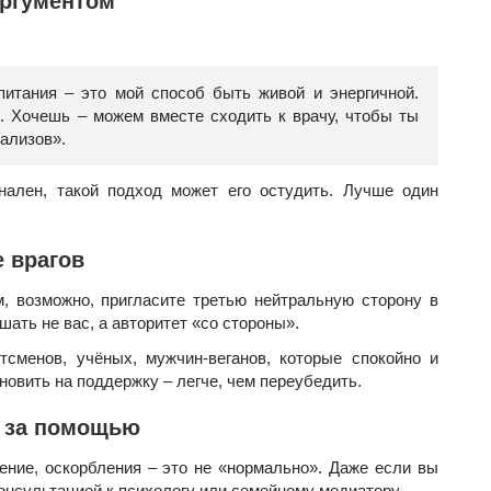
аргументом
питания – это мой способ быть живой и энергичной.
е. Хочешь – можем вместе сходить к врачу, чтобы ты
ализов».
ален, такой подход может его остудить. Лучше один
е врагов
м, возможно, пригласите третью нейтральную сторону в
ать не вас, а авторитет «со стороны».
тсменов, учёных, мужчин-веганов, которые спокойно и
новить на поддержку – легче, чем переубедить.
я за помощью
ение, оскорбления – это не «нормально». Даже если вы
консультацией к психологу или семейному медиатору.