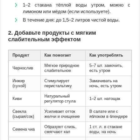
1–2 стакана тёплой воды утром, можно с
лимоном или мёдом (если используете).
В течение дня: до 1,5–2 литров чистой воды.
2. Добавьте продукты с мягким
слабительным эффектом
Продукт
Как помогает
Как употреблять
Мягкое природное
5–7 шт. замочить,
Чернослив
слабительное
есть утром
Инжир
Стимулирует
Замачивать на
(сухой)
перистальтику
ночь, есть утром
Натуральный
Киви
1–2 шт. натощак
регулятор стула
Свекла
Усиливает отток
В салате или с
(сырая/сок)
желчи и очищение
яблоком в блендере
Образуют слизь,
1 ст. л. в стакане
Семена чиа
смягчают кал
воды, на ночь