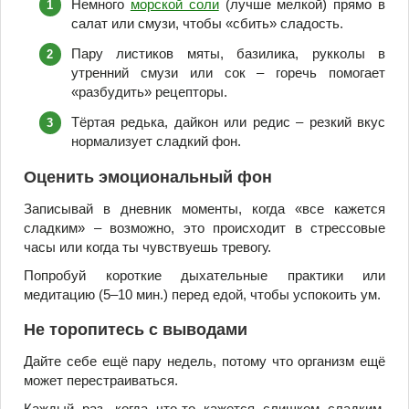
Немного
морской соли
(лучше мелкой) прямо в
салат или смузи, чтобы «сбить» сладость.
Пару листиков мяты, базилика, рукколы в
утренний смузи или сок – горечь помогает
«разбудить» рецепторы.
Тёртая редька, дайкон или редис – резкий вкус
нормализует сладкий фон.
Оценить эмоциональный фон
Записывай в дневник моменты, когда «все кажется
сладким» – возможно, это происходит в стрессовые
часы или когда ты чувствуешь тревогу.
Попробуй короткие дыхательные практики или
медитацию (5–10 мин.) перед едой, чтобы успокоить ум.
Не торопитесь с выводами
Дайте себе ещё пару недель, потому что организм ещё
может перестраиваться.
Каждый раз, когда что-то кажется слишком сладким,