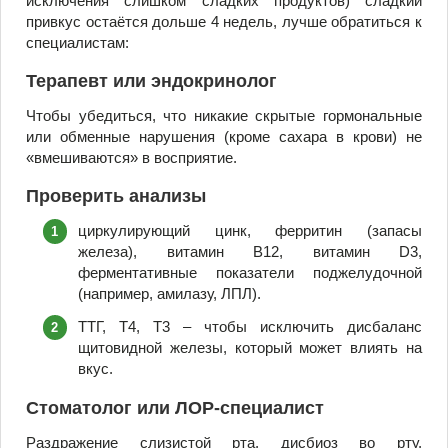
исключения слишком сладких продуктов) сладкий
привкус остаётся дольше 4 недель, лучше обратиться к
специалистам:
Терапевт или эндокринолог
Чтобы убедиться, что никакие скрытые гормональные
или обменные нарушения (кроме сахара в крови) не
«вмешиваются» в восприятие.
Проверить анализы
циркулирующий цинк, ферритин (запасы
железа), витамин В12, витамин D3,
ферментативные показатели поджелудочной
(например, амилазу, ЛПЛ).
ТТГ, Т4, Т3 – чтобы исключить дисбаланс
щитовидной железы, который может влиять на
вкус.
Стоматолог или ЛОР-специалист
Раздражение слизистой рта, дисбиоз во рту,