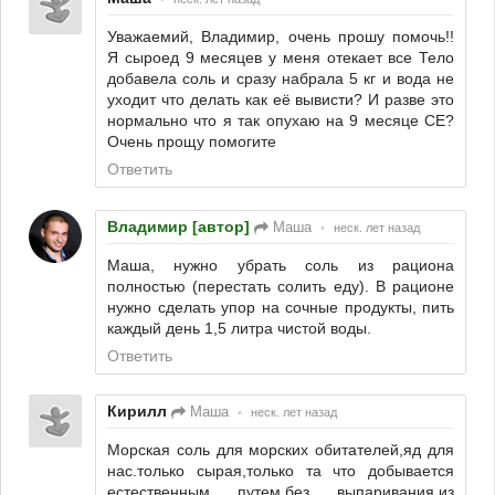
Уважаемий, Владимир, очень прошу помочь!!
Я сыроед 9 месяцев у меня отекает все Тело
добавела соль и сразу набрала 5 кг и вода не
уходит что делать как её вывисти? И разве это
нормально что я так опухаю на 9 месяце СЕ?
Очень прощу помогите
Ответить
Владимир [автор]
Маша
•
неск. лет назад
Маша, нужно убрать соль из рациона
полностью (перестать солить еду). В рационе
нужно сделать упор на сочные продукты, пить
каждый день 1,5 литра чистой воды.
Ответить
Кирилл
Маша
•
неск. лет назад
Морская соль для морских обитателей,яд для
нас.только сырая,только та что добывается
естественным путем.без выпаривания,из