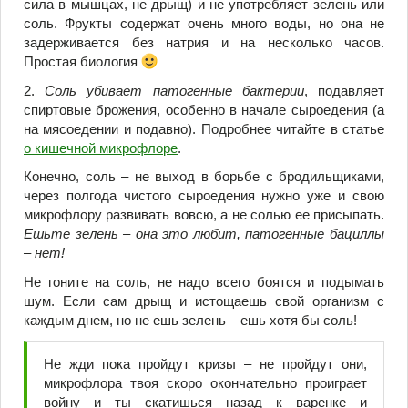
сила в мышцах, не дрыщ) и не употребляет зелень или
соль. Фрукты содержат очень много воды, но она не
задерживается без натрия и на несколько часов.
Простая биология
2.
Соль убивает патогенные бактерии
, подавляет
спиртовые брожения, особенно в начале сыроедения (а
на мясоедении и подавно). Подробнее читайте в статье
о кишечной микрофлоре
.
Конечно, соль – не выход в борьбе с бродильщиками,
через полгода чистого сыроедения нужно уже и свою
микрофлору развивать вовсю, а не солью ее присыпать.
Ешьте зелень – она это любит, патогенные бациллы
– нет!
Не гоните на соль, не надо всего боятся и подымать
шум. Если сам дрыщ и истощаешь свой организм с
каждым днем, но не ешь зелень – ешь хотя бы соль!
Не жди пока пройдут кризы – не пройдут они,
микрофлора твоя скоро окончательно проиграет
войну и ты скатишься назад к варенке и