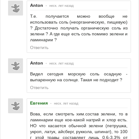
Anton
•
неск. лет назад
Т.е. получается можно вообще не
использовать соль (неорганическую, пищевую)
? Достаточно получать органическую соль из
зелени ? А где еще есть соль помимо зелени и
ламинарии ?
Ответить
Anton
•
неск. лет назад
Видел сегодня морскую соль осадную -
выпаренную на солнце. Такая не подходит ?
Ответить
Евгения
•
неск. лет назад
Вова, если смотреть хим.состав зелени, то в
ламинарии еще кое-какой натрий и хлор есть.
НО что касается обычной зелени (петрушка,
укроп, латук, айсберг, руккола, шпинат), то 100
г этой травы составляет лишь 0,6-3,3% от