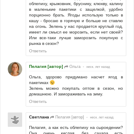
облепиху, крыжовник, бруснику, клюкву, калину
в маленькие пакетики с защелкой, удобно
порционно брать. Ягоды использую только в
кашу - бросаю в горячую и больше не ставлю
на огонь. Зелень у нас продается круглый год,
имеет ли смысл ее морозить, если нет своей?
Или все-таки лучше заморозить покупную с
рынка в сезон?
Ответить
Пелагия [автор]
Ольга
•
неск. лет назад
Ольга, здорово придумано насчет ягод в
пакетиках
Зелень можно покупать оптом в сезон, но
домашнюю. И замораживать на зиму.
Ответить
Светлана
Пелагия [автор]
•
неск. лет назад
Пелагия, а как есть облепиху на сыроедении?
Она очень кислая, без сахара есть