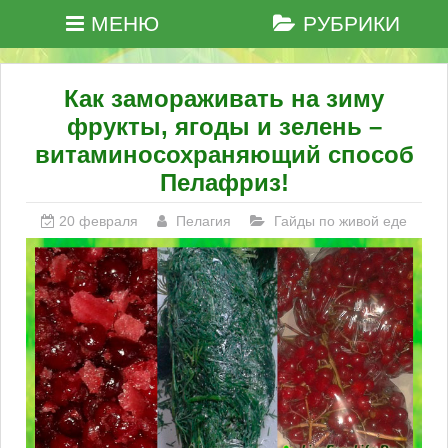
МЕНЮ
РУБРИКИ
Как замораживать на зиму
фрукты, ягоды и зелень –
витаминосохраняющий способ
Пелафриз!
20 февраля
Пелагия
Гайды по живой еде