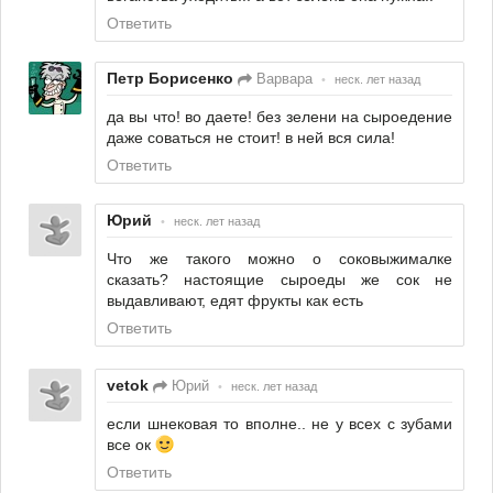
Ответить
Петр Борисенко
Варвара
•
неск. лет назад
да вы что! во даете! без зелени на сыроедение
даже соваться не стоит! в ней вся сила!
Ответить
Юрий
•
неск. лет назад
Что же такого можно о соковыжималке
сказать? настоящие сыроеды же сок не
выдавливают, едят фрукты как есть
Ответить
vetok
Юрий
•
неск. лет назад
если шнековая то вполне.. не у всех с зубами
все ок
Ответить