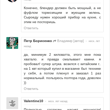
Конечно, блендер должен быть мощный, а не
фуфлом тормозящим и жующим зелень.
Сыроеду нужен хороший прибор на кухне, с
этим не поспоришь.
Ответить
Петр Борисенко
Владимир [автор]
•
неск. лет
назад
да, минимум 2 киловатта, этого мне пока
хватало. и правда смалывает камни. я
пробовал! супер штука. возился с китайским г..
на 1 квт который купил в магазине быт. технике
у себя, а потом плюнул и заказал 1 раз
нормальный. пользуюсь полтора года, доволен
))
Ответить
Valentine10
•
неск. лет назад
Полностью согласен насчет мощности!