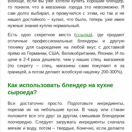
Вообще, если вы уже хотели купить хороший блендер,
то поняли, что в магазинах города это невозможно. Я
сам долго выбирал, и промучился с этим, но так и не
нашел достойного – купил, что было, теперь уже имея
нужные знания куплю нормальный.
Есть одно секретное место (
ссылка
), где продают
отличные профессиональные блендеры и другую
технику для сыроедения на любой вкус с доставкой
прямо из Германии, США, Великобритании, Японии. И по
цене в 2-4 раза дешевле, чем у наших спец. магазинов
(по секрету – спец. магазины сами покупают в за
границей, а потом делают жлобскую наценку 200-300%).
Как использовать блендер на кухне
сыроеда?
Все достаточно просто. Подготовьте ингредиенты,
порезав их на небольшие куски. В чашу или стакан
положите все это друг за другом, смешивая блендером
поочередно. Следует загружать ингредиенты сначала
мягкие и воду, потом – твердые. Конечно, если делаете