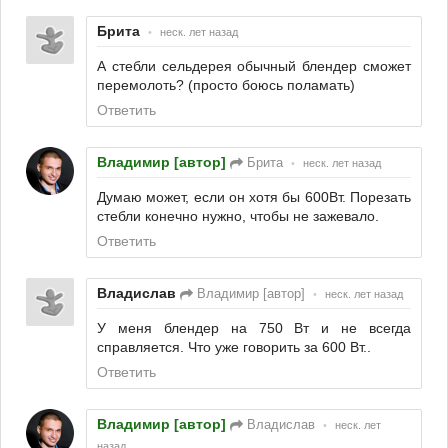
Брита
•
неск. лет назад
А стебли сельдерея обычный блендер сможет
перемолоть? (просто боюсь поламать)
Ответить
Владимир [автор]
Брита
•
неск. лет назад
Думаю может, если он хотя бы 600Вт. Порезать
стебли конечно нужно, чтобы не зажевало.
Ответить
Владислав
Владимир [автор]
•
неск. лет назад
У меня блендер на 750 Вт и не всегда
справляется. Что уже говорить за 600 Вт..
Ответить
Владимир [автор]
Владислав
•
неск. лет
назад