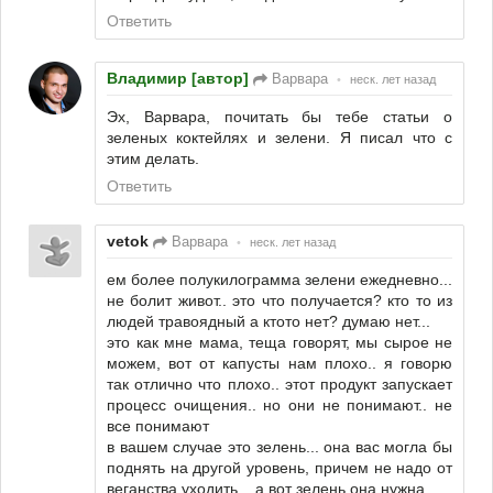
Ответить
Владимир [автор]
Варвара
•
неск. лет назад
Эх, Варвара, почитать бы тебе статьи о
зеленых коктейлях и зелени. Я писал что с
этим делать.
Ответить
vetok
Варвара
•
неск. лет назад
ем более полукилограмма зелени ежедневно...
не болит живот.. это что получается? кто то из
людей травоядный а ктото нет? думаю нет...
это как мне мама, теща говорят, мы сырое не
можем, вот от капусты нам плохо.. я говорю
так отлично что плохо.. этот продукт запускает
процесс очищения.. но они не понимают.. не
все понимают
в вашем случае это зелень... она вас могла бы
поднять на другой уровень, причем не надо от
веганства уходить... а вот зелень она нужна..