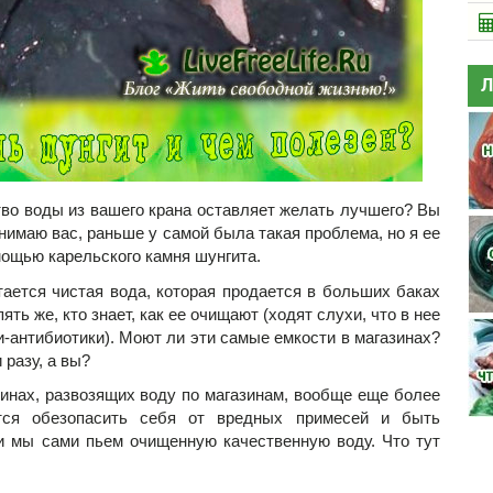
Л
тво воды из вашего крана оставляет желать лучшего? Вы
имаю вас, раньше у самой была такая проблема, но я ее
мощью карельского камня шунгита.
тается чистая вода, которая продается в больших баках
ять же, кто знает, как ее очищают (ходят слухи, что в нее
антибиотики). Моют ли эти самые емкости в магазинах?
 разу, а вы?
инах, развозящих воду по магазинам, вообще еще более
тся обезопасить себя от вредных примесей и быть
и мы сами пьем очищенную качественную воду. Что тут