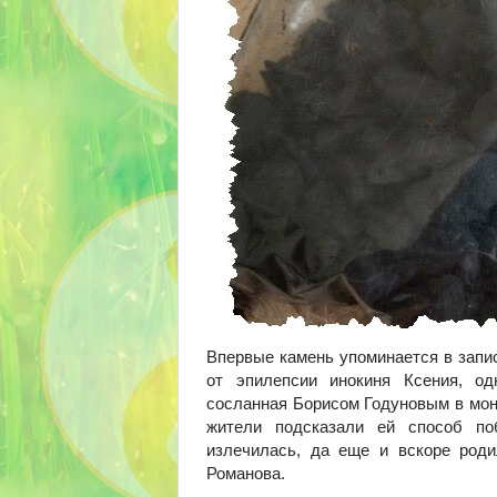
Впервые камень упоминается в запис
от эпилепсии инокиня Ксения, о
сосланная Борисом Годуновым в мон
жители подсказали ей способ по
излечилась, да еще и вскоре род
Романова.