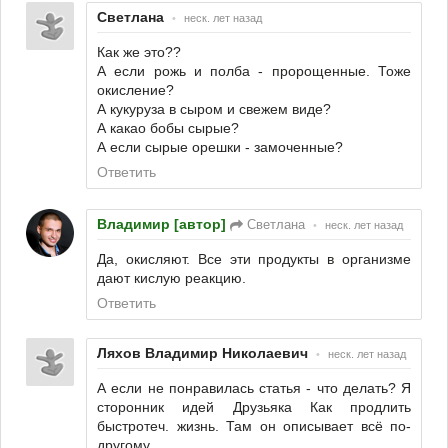
Светлана
•
неск. лет назад
Как же это??
А если рожь и полба - пророщенные. Тоже
окисление?
А кукуруза в сыром и свежем виде?
А какао бобы сырые?
А если сырые орешки - замоченные?
Ответить
Владимир [автор]
Светлана
•
неск. лет назад
Да, окисляют. Все эти продукты в организме
дают кислую реакцию.
Ответить
Ляхов Владимир Николаевич
•
неск. лет назад
А если не понравилась статья - что делать? Я
сторонник идей Друзьяка Как продлить
быстротеч. жизнь. Там он описывает всё по-
другому.