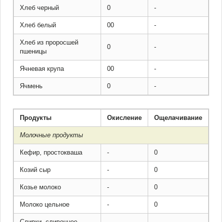
Хлеб черный
0
-
Хлеб белый
00
-
Хлеб из проросшей
0
-
пшеницы
Ячневая крупа
00
-
Ячмень
0
-
Продукты
Окисление
Ощелачивание
Молочные продукты
Кефир, простокваша
-
0
Козий сыр
-
0
Козье молоко
-
0
Молоко цельное
-
0
Сливки, сливочное