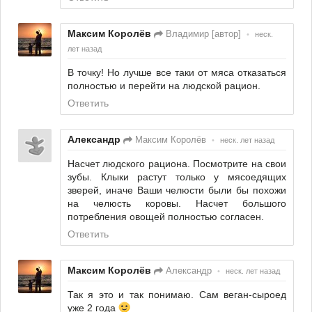
Максим Королёв
Владимир [автор]
•
неск.
лет назад
В точку! Но лучше все таки от мяса отказаться
полностью и перейти на людской рацион.
Ответить
Александр
Максим Королёв
•
неск. лет назад
Насчет людского рациона. Посмотрите на свои
зубы. Клыки растут только у мясоедящих
зверей, иначе Ваши челюсти были бы похожи
на челюсть коровы. Насчет большого
потребления овощей полностью согласен.
Ответить
Максим Королёв
Александр
•
неск. лет назад
Так я это и так понимаю. Сам веган-сыроед
уже 2 года