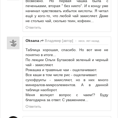
Возможно. Но первая чашка была с
печеньками, вторая " без никто". И к концу уже
начинал чувствовать избыток кислоты. Я читал
ещё у кого-то, что любой чай закисляет. Даже
не столько чай, сколько теин, кофеин...
Ответить
Oksana
Владимир [автор]
•
неск. лет назад
Таблица хорошая, спасибо. Но вот мне не
понятно в итоге...
По лекции Ольги Бутаковой зеленый и черный
чай - закисляют.
Ромашка и травяные чаи - ощелачивают.
Все каши в том числе рис - ощелачивает.
сухофрукты - закисляют, но в них много
минералов-микроэлементов. А в данной
таблице наоборот.
Меня волнует вопрос с чаем!? Буду
благодарна за ответ. С уважением...
Ответить