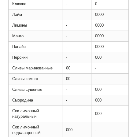
Клюква
-
0
Лайм
-
0000
Лимоны
-
0000
Манго
-
0000
Папайя
-
0000
Персики
-
000
Сливы маринованные
00
-
Сливы компот
00
-
Сливы сушеные
-
000
Смородина
-
000
Сок лимонный
-
000
натуральный
Сок лимонный
000
-
подслащенный