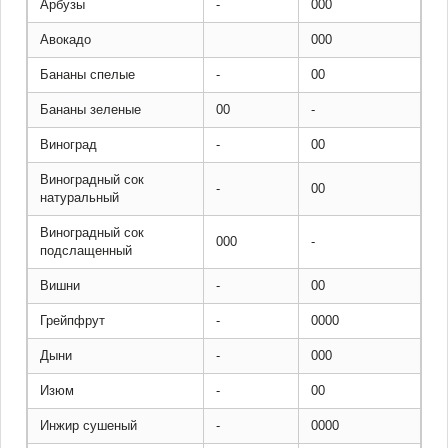
Арбузы
-
000
Авокадо
000
Бананы спелые
-
00
Бананы зеленые
00
-
Виноград
-
00
Виноградный сок
-
00
натуральный
Виноградный сок
000
-
подслащенный
Вишни
-
00
Грейпфрут
-
0000
Дыни
-
000
Изюм
-
00
Инжир сушеный
-
0000