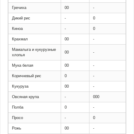
Гречиха
00
-
Дикий рис
-
0
Киноа
-
0
Крахмал
00
-
Мамалыга и кукурузные
00
-
хлопья
Мука белая
00
-
Коричневый рис
0
-
Кукуруза
00
-
Овсяная крупа
-
000
Полба
0
-
Просо
-
0
Рожь
00
-