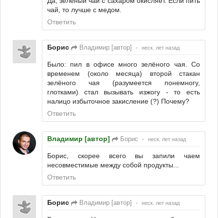
Да, зеленый чай с сахаром окисляет. Если пить
чай, то лучше с медом.
Ответить
Борис
Владимир [автор]
•
неск. лет назад
Было: пил в офисе много зелёного чая. Со
временем (около месяца) второй стакан
зелёного чая (разумеется понемногу,
глотками) стал вызывать изжогу - то есть
налицо избыточное закисление (?) Почему?
Ответить
Владимир [автор]
Борис
•
неск. лет назад
Борис, скорее всего вы запили чаем
несовместимые между собой продукты...
Ответить
Борис
Владимир [автор]
•
неск. лет назад