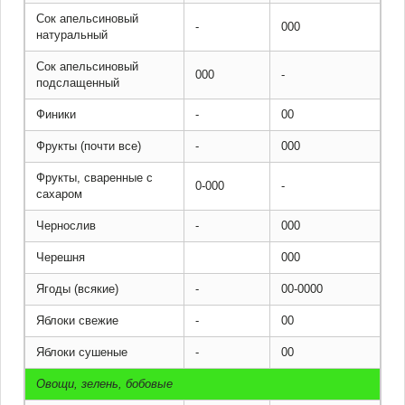
Сок апельсиновый
-
000
натуральный
Сок апельсиновый
000
-
подслащенный
Финики
-
00
Фрукты (почти все)
-
000
Фрукты, сваренные с
0-000
-
сахаром
Чернослив
-
000
Черешня
000
Ягоды (всякие)
-
00-0000
Яблоки свежие
-
00
Яблоки сушеные
-
00
Овощи, зелень, бобовые