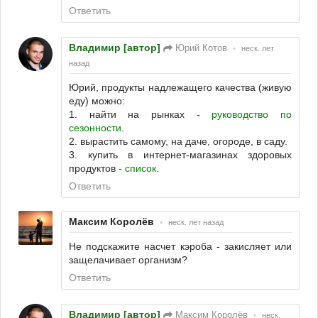
Ответить
Владимир [автор]
Юрий Котов
•
неск. лет
назад
Юрий, продукты надлежащего качества (живую
еду) можно:
1. найти на рынках -
руководство по
сезонности
.
2. вырастить самому, на даче, огороде, в саду.
3. купить в интернет-магазинах здоровых
продуктов -
список
.
Ответить
Максим Королёв
•
неск. лет назад
Не подскажите насчет кэроба - закисляет или
защелачивает организм?
Ответить
Владимир [автор]
Максим Королёв
•
неск.