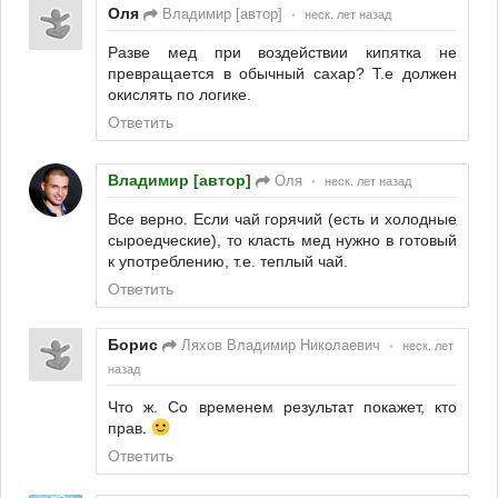
Оля
Владимир [автор]
•
неск. лет назад
Разве мед при воздействии кипятка не
превращается в обычный сахар? Т.е должен
окислять по логике.
Ответить
Владимир [автор]
Оля
•
неск. лет назад
Все верно. Если чай горячий (есть и холодные
сыроедческие), то класть мед нужно в готовый
к употреблению, т.е. теплый чай.
Ответить
Борис
Ляхов Владимир Николаевич
•
неск. лет
назад
Что ж. Со временем результат покажет, кто
прав.
Ответить