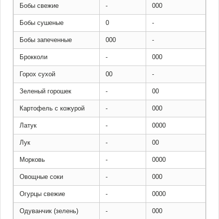
Бобы свежие
-
000
Бобы сушеные
0
-
Бобы запеченные
000
-
Брокколи
-
000
Горох сухой
00
-
Зеленый горошек
-
00
Картофель с кожурой
-
000
Латук
-
0000
Лук
-
00
Морковь
-
0000
Овощные соки
-
000
Огурцы свежие
-
0000
Одуванчик (зелень)
-
000