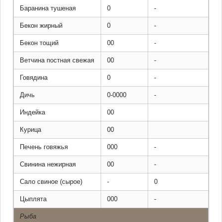
Баранина тушеная
0
-
Бекон жирный
0
-
Бекон тощий
00
-
Ветчина постная свежая
00
-
Говядина
0
-
Дичь
0-0000
-
Индейка
00
Курица
00
Печень говяжья
000
-
Свинина нежирная
00
-
Сало свиное (сырое)
-
0
Цыплята
000
-
Рыба