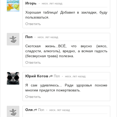
Игорь
•
неск. лет назад
Хорошая таблица! Добавил в закладки, буду
пользоваться.
Ответить
Поп
•
неск. лет назад
Скотская жизнь...ВСЁ, что вкусно (мясо,
сладости, алкоголь), вредно, а всякая гадость
(бесвкусная трава) полезна.
Ответить
Юрий Котов
Поп
•
неск. лет назад
Я сам удивляюсь... Ради здоровья похоже
многим придется пожертвовать.
Ответить
Оля
Поп
•
неск. лет назад