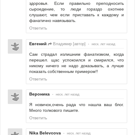
здоровья. Если правильно преподносить
сыроедение, то люди гораздо охотнее
слушают, чем если приставать к каждому и
фанатично навязывать.
Ответить
Евгений
Владимир [автор]
•
неск. лет назад
Сам страдал излишним фанатизмом, когда
перешел. щас успокоился и смирился, что
никому ничего не надо доказывать, а лучше
показать собственным примером!!
Ответить
Вероника
•
неск. лет назад
Я новичок,очень рада что нашла ваш блог.
Много толкового пишите.
Ответить
Nika Belevcova
•
неск. лет назад