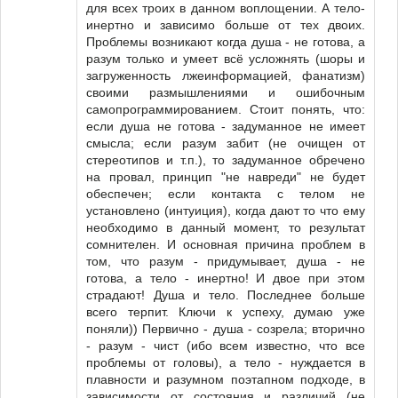
для всех троих в данном воплощении. А тело-
инертно и зависимо больше от тех двоих.
Проблемы возникают когда душа - не готова, а
разум только и умеет всё усложнять (шоры и
загруженность лжеинформацией, фанатизм)
своими размышлениями и ошибочным
самопрограммированием. Стоит понять, что:
если душа не готова - задуманное не имеет
смысла; если разум забит (не очищен от
стереотипов и т.п.), то задуманное обречено
на провал, принцип "не навреди" не будет
обеспечен; если контакта с телом не
установлено (интуиция), когда дают то что ему
необходимо в данный момент, то результат
сомнителен. И основная причина проблем в
том, что разум - придумывает, душа - не
готова, а тело - инертно! И двое при этом
страдают! Душа и тело. Последнее больше
всего терпит. Ключи к успеху, думаю уже
поняли)) Первично - душа - созрела; вторично
- разум - чист (ибо всем известно, что все
проблемы от головы), а тело - нуждается в
плавности и разумном поэтапном подходе, в
зависимости от состояния и различий (не