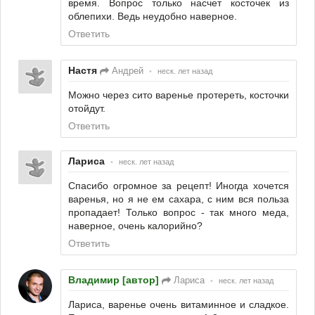
время. Вопрос только насчет косточек из
облепихи. Ведь неудобно наверное.
Ответить
Настя
Андрей
•
неск. лет назад
Можно через сито варенье протереть, косточки
отойдут.
Ответить
Лариса
•
неск. лет назад
Спасибо огромное за рецепт! Иногда хочется
варенья, но я не ем сахара, с ним вся польза
пропадает! Только вопрос - так много меда,
наверное, очень калорийно?
Ответить
Владимир [автор]
Лариса
•
неск. лет назад
Лариса, варенье очень витаминное и сладкое.