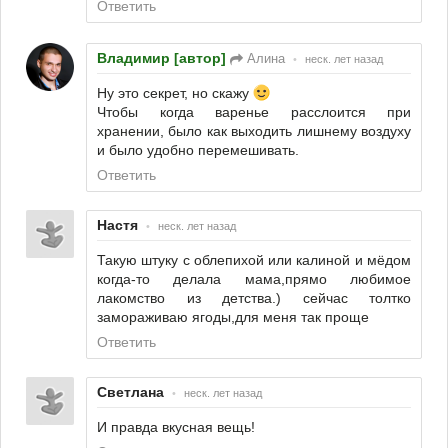
Ответить
Владимир [автор]
Алина
•
неск. лет назад
Ну это секрет, но скажу
Чтобы когда варенье расслоится при
хранении, было как выходить лишнему воздуху
и было удобно перемешивать.
Ответить
Настя
•
неск. лет назад
Такую штуку с облепихой или калиной и мёдом
когда-то делала мама,прямо любимое
лакомство из детства.) сейчас толтко
замораживаю ягоды,для меня так проще
Ответить
Светлана
•
неск. лет назад
И правда вкусная вещь!