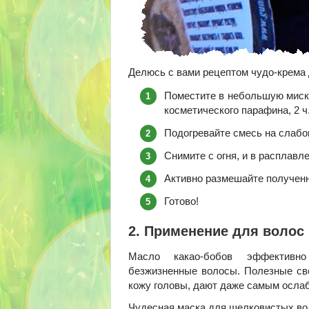
Делюсь с вами рецептом чудо-крема 
Поместите в небольшую миску 
косметического парафина, 2 ч
Подогревайте смесь на слабом
Снимите с огня, и в расплавл
Активно размешайте полученн
Готово!
2. Применение для волос
Масло какао-бобов эффективно
безжизненные волосы. Полезные сво
кожу головы, дают даже самым осла
Чудесная маска для шелковистых во