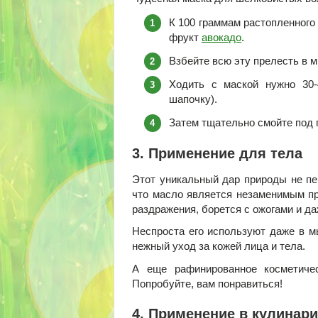
К 100 граммам растопленного
фрукт
авокадо
.
Взбейте всю эту прелесть в м
Ходить с маской нужно 30-
шапочку).
Затем тщательно смойте под 
3. Применение для тела
Этот уникальный дар природы не пер
что масло является незаменимым пр
раздражения, борется с ожогами и да
Неспроста его используют даже в м
нежный уход за кожей лица и тела.
А еще рафинированное косметиче
Попробуйте, вам понравиться!
4. Применение в кулинар