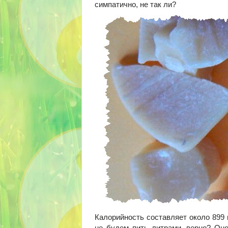
симпатично, не так ли?
Калорийность составляет около 899 к
не будем пить литрами, верно? Он