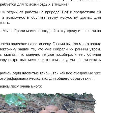
ребуется для психики отдых в тишине.
ный отдых от работы на природе. Вот и предложила ей
 и возможность обучить этому искусству других для
дость.
. Мы выбрали мамин выходной в эту среду и поехали на
 часов приехали на остановку. С нами вышло много наших
лектричку зашли те, кто уже собрали их ранним утром.
ь, сказав, что конечно те уже пособирали ее любимые
пару секретных местечек в этом лесу, мы пошли искать
дались одни ядовитые грибы, так как все съедобные уже
фотографировала несколько, для общего образования.
новом лесу очень много: