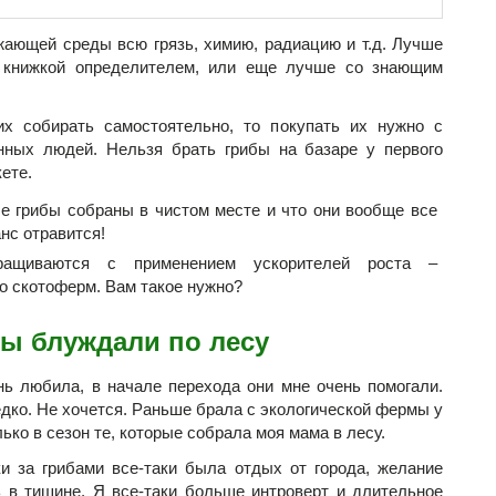
жающей среды всю грязь, химию, радиацию и т.д. Лучше
с книжкой определителем, или еще лучше со знающим
их собирать самостоятельно, то покупать их нужно с
нных людей. Нельзя брать грибы на базаре у первого
ете.
ые грибы собраны в чистом месте и что они вообще все
нс отравится!
ращиваются с применением ускорителей роста –
о скотоферм. Вам такое нужно?
мы блуждали по лесу
ь любила, в начале перехода они мне очень помогали.
едко. Не хочется. Раньше брала с экологической фермы у
ко в сезон те, которые собрала моя мама в лесу.
ки за грибами все-таки была отдых от города, желание
 в тишине. Я все-таки больше интроверт и длительное