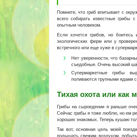
Помните, что гриб впитывает с окру
всего собирать известные грибы 
опытным человеком.
Если хочется грибов, но боитесь 
экологических ферм или у провере
встречного или еще хуже в супермарк
Нет уверенности, что базарн
съедобные. Очень высокий ша
Супермаркетные грибы вы
поливаются трупными ядами с
Тихая охота или как 
Грибы на сыроедении я раньше очен
Сейчас грибы я тоже люблю, но ем р
хороших знакомых. Теперь кушаю толь
Так вот, основная цель моей поезд
подышать свежим воздухом, побыть