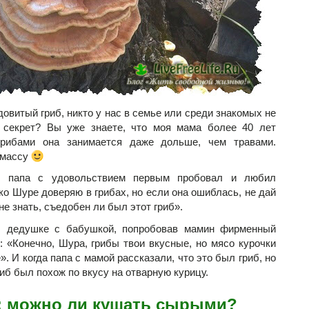
довитый гриб, никто у нас в семье или среди знакомых не
 секрет? Вы уже знаете, что моя мама более 40 лет
грибами она занимается даже дольше, чем травами.
 массу
й папа с удовольствием первым пробовал и любил
ко Шуре доверяю в грибах, но если она ошиблась, не дай
мне знать, съедобен ли был этот гриб».
ы дедушке с бабушкой, попробовав мамин фирменный
: «Конечно, Шура, грибы твои вкусные, но мясо курочки
. И когда папа с мамой рассказали, что это был гриб, но
иб был похож по вкусу на отварную курицу.
: можно ли кушать сырыми?