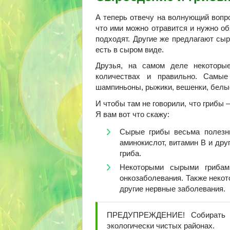
А теперь отвечу на волнующий вопро
что ими можно отравится и нужно об
подходят. Другие же предлагают сыр
есть в сыром виде.
Друзья, на самом деле некоторы
количествах и правильно. Самы
шампиньоны, рыжики, вешенки, белые 
И чтобы там не говорили, что грибы –
Я вам вот что скажу:
Сырые грибы весьма полезн
аминокислот, витамин B и дру
гриба.
Некоторыми сырыми грибам
онкозаболевания. Также неко
другие нервные заболевания.
ПРЕДУПРЕЖДЕНИЕ! Собирать г
экологически чистых районах.