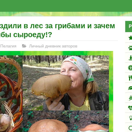
здили в лес за грибами и зачем
Р
ибы сыроеду!?
Пелагия
Личный дневник авторов