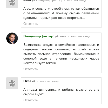
анна
Владимир [автор]
•
неск. лет назад
А если сольне употребляем, то как обращатся
с баклажанами? А почему сырые баклажаны
ядовиты, первый раз такое встречаю...
Ответить
Владимир [автор]
анна
•
неск. лет назад
Баклажаны входят в семейство пасленовых и
содержат токсин соланин, который может
вызвать сильное отравление. Вымачивание в
соленой воде в течении нескольких часов
нейтрализует токсин.
Ответить
Оксана
•
неск. лет назад
А ягоды шиповника и рябины можно есть в
сыром виде?
Ответить