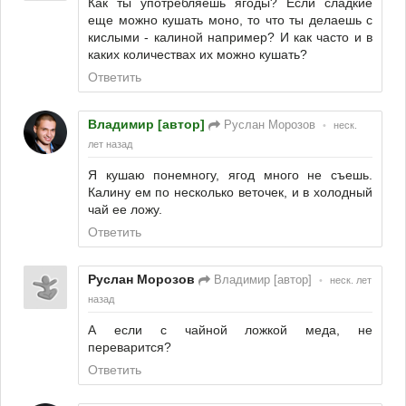
Как ты употребляешь ягоды? Если сладкие
еще можно кушать моно, то что ты делаешь с
кислыми - калиной например? И как часто и в
каких количествах их можно кушать?
Ответить
Владимир [автор]
Руслан Морозов
•
неск.
лет назад
Я кушаю понемногу, ягод много не съешь.
Калину ем по несколько веточек, и в холодный
чай ее ложу.
Ответить
Руслан Морозов
Владимир [автор]
•
неск. лет
назад
А если с чайной ложкой меда, не
переварится?
Ответить