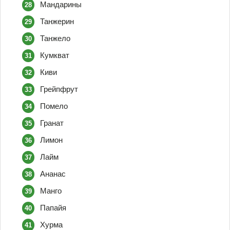
Мандарины
Танжерин
Танжело
Кумкват
Киви
Грейпфрут
Помело
Гранат
Лимон
Лайм
Ананас
Манго
Папайя
Хурма