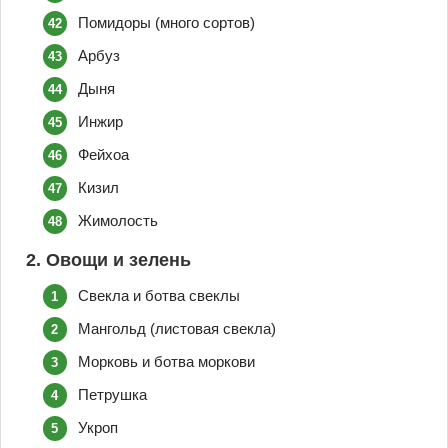
Помидоры (много сортов)
Арбуз
Дыня
Инжир
Фейхоа
Кизил
Жимолость
2. Овощи и зелень
Свекла и ботва свеклы
Мангольд (листовая свекла)
Морковь и ботва моркови
Петрушка
Укроп