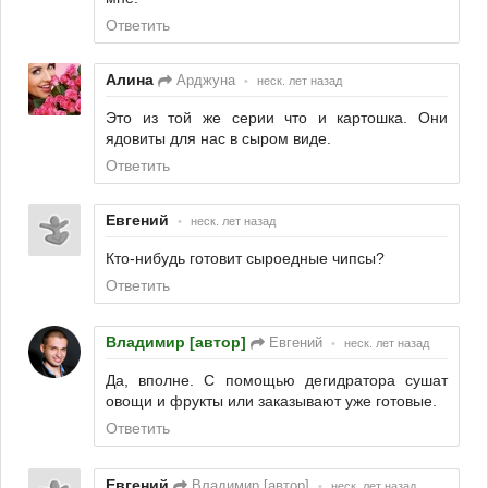
Ответить
Алина
Арджуна
•
неск. лет назад
Это из той же серии что и картошка. Они
ядовиты для нас в сыром виде.
Ответить
Евгений
•
неск. лет назад
Кто-нибудь готовит сыроедные чипсы?
Ответить
Владимир [автор]
Евгений
•
неск. лет назад
Да, вполне. С помощью дегидратора сушат
овощи и фрукты или заказывают уже готовые.
Ответить
Евгений
Владимир [автор]
•
неск. лет назад