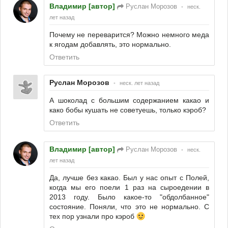
Владимир [автор]
Руслан Морозов
•
неск.
лет назад
Почему не переварится? Можно немного меда
к ягодам добавлять, это нормально.
Ответить
Руслан Морозов
•
неск. лет назад
А шоколад с большим содержанием какао и
како бобы кушать не советуешь, только кэроб?
Ответить
Владимир [автор]
Руслан Морозов
•
неск.
лет назад
Да, лучше без какао. Был у нас опыт с Полей,
когда мы его поели 1 раз на сыроедении в
2013 году. Было какое-то "обдолбанное"
состояние. Поняли, что это не нормально. С
тех пор узнали про кэроб