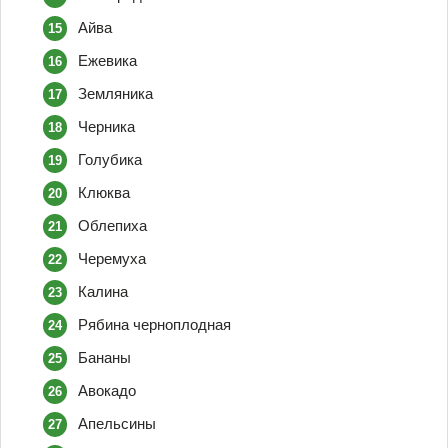
Айва
Ежевика
Земляника
Черника
Голубика
Клюква
Облепиха
Черемуха
Калина
Рябина черноплодная
Бананы
Авокадо
Апельсины