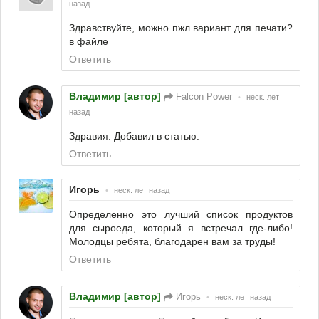
назад
Здравствуйте, можно пжл вариант для печати?
в файле
Ответить
Владимир [автор]
Falcon Power
•
неск. лет
назад
Здравия. Добавил в статью.
Ответить
Игорь
•
неск. лет назад
Определенно это лучший список продуктов
для сыроеда, который я встречал где-либо!
Молодцы ребята, благодарен вам за труды!
Ответить
Владимир [автор]
Игорь
•
неск. лет назад