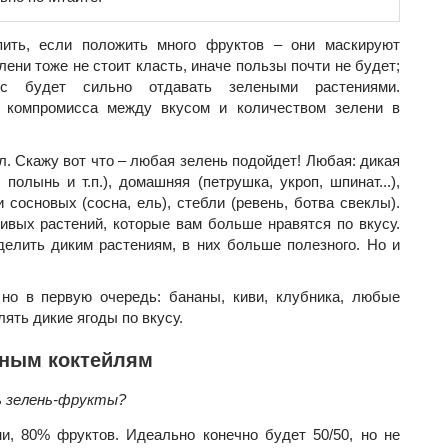
пить, если положить много фруктов – они маскируют
ени тоже не стоит класть, иначе пользы почти не будет;
 будет сильно отдавать зелеными растениями.
ь компромисса между вкусом и количеством зелени в
л. Скажу вот что – любая зелень подойдет! Любая: дикая
 полынь и т.п.), домашняя (петрушка, укроп, шпинат...),
и сосновых (сосна, ель), стебли (ревень, ботва свеклы).
ивых растений, которые вам больше нравятся по вкусу.
елить диким растениям, в них больше полезного. Но и
но в первую очередь: бананы, киви, клубника, любые
ять дикие ягоды по вкусу.
еным коктейлям
ь зелень-фрукты?
и, 80% фруктов. Идеально конечно будет 50/50, но не