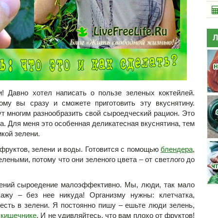
Л
и! Давно хотел написать о пользе зеленых коктейлей.
ому вы сразу и сможете приготовить эту вкуснятину.
ут многим разнообразить свой сыроедческий рацион. Это
а. Для меня это особенная деликатесная вкуснятина, тем
кой зелени.
 фруктов, зелени и воды. Готовится с помощью
блендера
,
елеными, потому что они зеленого цвета – от светлого до
тений сыроедение малоэффективно. Мы, люди, так мало
ажу – без нее никуда! Организму нужны: клетчатка,
есть в зелени. Я постоянно пишу – ешьте люди зелень,
 кишечнике
. И не удивляйтесь, что вам плохо от фруктов!