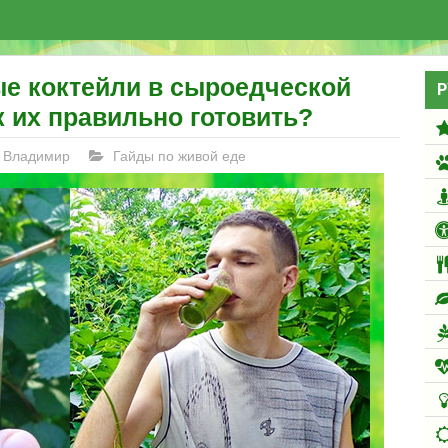
ые коктейли в сыроедческой
Р
к их правильно готовить?
Владимир
Гайды по живой еде