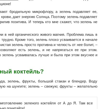
ационе!
вают бродильную микрофлору, а зелень подавляет ее,
и крови, дает энергию Солнца. Поэтому зелень подавляет
илив позитива. И теперь кто мне скажет, что зелень не
и в ней органического живого магния. Проблема лишь в
 трудно. Кроме того, зелень плохо усваивается в начале
истая зелень просто противна и челюсть от нее болит, –
озволяют есть зелень, и не напрягаться ее при этом.
ы зелень усваивалась лучше и была при этом вкуснее и
еный коктейль?
ода, зелень, фрукты, большой стакан и блендер. Воду
ную на шунгите; зелень – свежую; фрукты – желательно
иготовлению зеленого коктейля от А до Я. Там все
ьно почитайте!