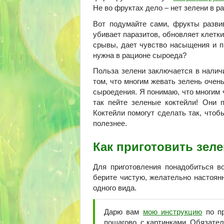
Не во фруктах дело – нет зелени в р
Вот подумайте сами, фрукты разви
убивает паразитов, обновляет клетк
срывы, дает чувство насыщения и пр
нужна в рационе сыроеда?
Польза зелени заключается в наличи
том, что многим жевать зелень очень
сыроедения. Я понимаю, что многим ч
так пейте зеленые коктейли! Они п
Коктейли помогут сделать так, чтоб
полезнее.
Как приготовить зел
Для приготовления понадобиться в
берите чистую, желательно настоян
одного вида.
Дарю вам
мою инструкцию
по пр
пошагово, с картинками. Обязател