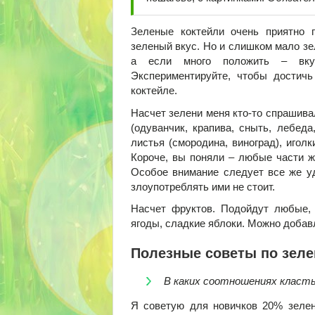
Зеленые коктейли очень приятно 
зеленый вкус. Но и слишком мало зел
а если много положить – вкус
Экспериментируйте, чтобы достич
коктейле.
Насчет зелени меня кто-то спрашива
(одуванчик, крапива, сныть, лебеда,
листья (смородина, виноград), иголк
Короче, вы поняли – любые части ж
Особое внимание следует все же уд
злоупотреблять ими не стоит.
Насчет фруктов. Подойдут любые, 
ягоды, сладкие яблоки. Можно добавл
Полезные советы по зел
В каких соотношениях класт
Я советую для новичков 20% зелен