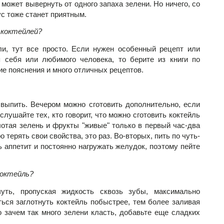
 может вывернуть от одного запаха зелени. Но ничего, со
ус тоже станет приятным.
 коктейлей?
ли, тут все просто. Если нужен особенный рецепт или
я себя или любимого человека, то берите из книги по
ие пояснения и много отличных рецептов.
выпить. Вечером можно сготовить дополнительно, если
слушайте тех, кто говорит, что можно сготовить коктейль
лотая зелень и фрукты "живые" только в первый час-два
терять свои свойства, это раз. Во-вторых, пить по чуть-
ь аппетит и постоянно нагружать желудок, поэтому пейте
коктейль?
чуть, пропуская жидкость сквозь зубы, максимально
ься заглотнуть коктейль побыстрее, тем более заливая
то зачем так много зелени класть, добавьте еще сладких