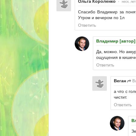
Ольга Короленко
•
неск. лет
Спасибо Владимир за понят
Утром и вечером по 1л
Ответить
Владимир [автор]
Да, можно. Но акку
ощущения в кишечни
Ответить
Веган
Вл
а что с го
чистит.
Ответить
В
З