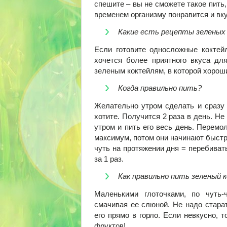
спешите – вы не сможете такое пить,
временем организму понравится и вк
Какие есть рецепты зеленых
Если готовите односложные коктей
хочется более приятного вкуса дл
зеленым коктейлям, в которой хорош
Когда правильно пить?
Желательно утром сделать и сразу 
хотите. Получится 2 раза в день. Не 
утром и пить его весь день. Перемо
максимум, потом они начинают быстро 
чуть на протяжении дня = перебиват
за 1 раз.
Как правильно пить зеленый 
Маленькими глоточками, по чуть-
смачивая ее слюной. Не надо старат
его прямо в горло. Если невкусно, 
фруктов!