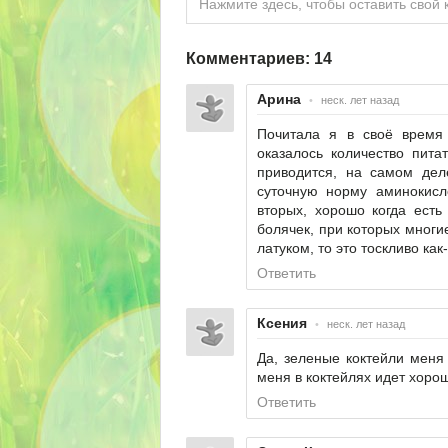
Нажмите здесь, чтобы оставить свой 
Комментариев: 14
Арина
•
неск. лет назад
Почитала я в своё время 
оказалось количество пита
приводится, на самом дел
суточную норму аминокисл
вторых, хорошо когда есть 
болячек, при которых многи
латуком, то это тоскливо как-
Ответить
Ксения
•
неск. лет назад
Да, зеленые коктейли меня 
меня в коктейлях идет хоро
Ответить