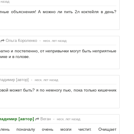
 назад
ные объяснения! А можно ли пить 2л коктейля в день?
Ольга Короленко
•
неск. лет назад
ратно и постепенно, от непривычки могут быть неприятные
ке и в голове.
адимир [автор]
•
неск. лет назад
ловой может быть? я по немногу пью, пока только кишечник
ладимир [автор]
Веган
•
неск. лет назад
елень поначалу очень мозги чистит. Очищает