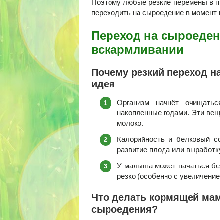
Поэтому любые резкие перемены в пи
переходить на сыроедение в момент
Переход на сыроеден
вскармливании
Почему резкий переход на
идея
Организм начнёт очищатьс
накопленные годами. Эти вещ
молоко.
Калорийность и белковый со
развитие плода или выработку
У малыша может начаться бес
резко (особенно с увеличени
Что делать кормящей маме
сыроедения?