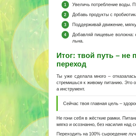
Увеличь потребление воды. Пр
Добавь продукты с пробиотика
Поддерживай движение, мягку
Добавляй пищевые волокна: с
льна.
Итог: твой путь – не 
переход
Ты уже сделала много – отказалась
стремишься к живому питанию. Это о
а инструмент.
Сейчас твоя главная цель – здоро
Не гони себя в жёсткие рамки. Питан
мягко и осознанно, без насилия над с
Переходить на 100% сыроедение лучш