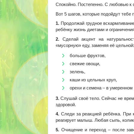
Спокойно. Постепенно. С любовью к 
Вот 5 шагов, которые подойдут тебе 
1.
Продолжай грудное вскармливание 
ребёнку жизнь диетами и ограничени
2.
Сделай акцент на натуральност
«мусорную» еду, заменяя её цельной
больше фруктов,
свежие овощи,
зелень,
каши из цельных круп,
орехи и семена – в умеренном
3.
Слушай своё тело. Сейчас не время
здоровой.
4.
Следи за реакцией ребёнка. При 
реагирует малыш. Любая сыпь, колик
5.
Очищение и переход – после заве