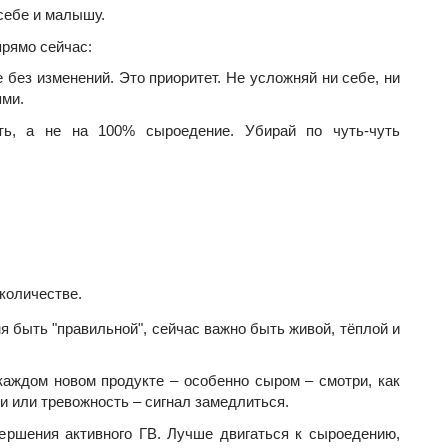
себе и малышу.
прямо сейчас:
без изменений. Это приоритет. Не усложняй ни себе, ни
ями.
ь, а не на 100% сыроедение. Убирай по чуть-чуть
:
 количестве.
 быть "правильной", сейчас важно быть живой, тёплой и
каждом новом продукте – особенно сыром – смотри, как
и или тревожность – сигнал замедлиться.
ршения активного ГВ. Лучше двигаться к сыроедению,