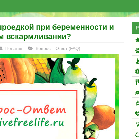
роедкой при беременности и
Р
м вскармливании?
Пелагия
Вопрос – Ответ (FAQ)