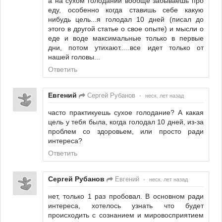
а на сухом голодании вообще забываешь про
еду, особенно когда ставишь себе какую
нибудь цель...я голодал 10 дней (писал до
этого в другой статье о свое опыте) и мысли о
еде и воде максимальные только в первые
дни, потом утихают.....все идет только от
нашей головы...
Ответить
Евгений
Сергей Рубанов
•
неск. лет назад
часто практикуешь сухое голодание? А какая
цель у тебя была, когда голодал 10 дней, из-за
проблем со здоровьем, или просто ради
интереса?
Ответить
Сергей Рубанов
Евгений
•
неск. лет назад
нет, только 1 раз пробовал. В основном ради
интереса, хотелось узнать что будет
происходить с сознанием и мировосприятием