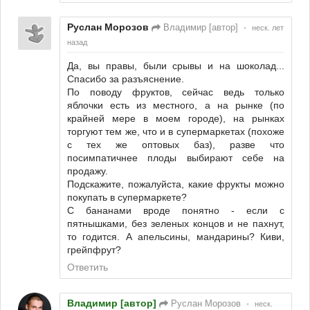
Руслан Морозов
Владимир [автор]
•
неск. лет
назад
Да, вы правы, были срывы и на шоколад...
Спасибо за разъяснение.
По поводу фруктов, сейчас ведь только
яблочки есть из местного, а на рынке (по
крайней мере в моем городе), на рынках
торгуют тем же, что и в супермаркетах (похоже
с тех же оптовых баз), разве что
посимпатичнее плоды выбирают себе на
продажу.
Подскажите, пожалуйста, какие фрукты можно
покупать в супермаркете?
С бананами вроде понятно - если с
пятнышками, без зеленых концов и не пахнут,
то годится. А апельсины, мандарины? Киви,
грейпфрут?
Ответить
Владимир [автор]
Руслан Морозов
•
неск.