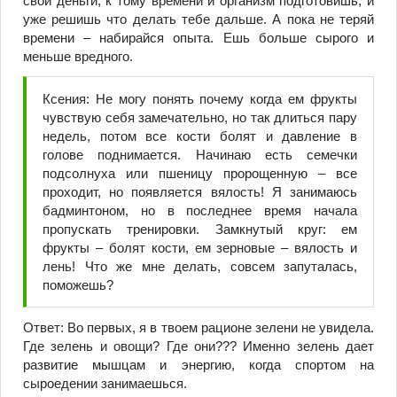
свои деньги, к тому времени и организм подготовишь, и
уже решишь что делать тебе дальше. А пока не теряй
времени – набирайся опыта. Ешь больше сырого и
меньше вредного.
Ксения: Не могу понять почему когда ем фрукты
чувствую себя замечательно, но так длиться пару
недель, потом все кости болят и давление в
голове поднимается. Начинаю есть семечки
подсолнуха или пшеницу пророщенную – все
проходит, но появляется вялость! Я занимаюсь
бадминтоном, но в последнее время начала
пропускать тренировки. Замкнутый круг: ем
фрукты – болят кости, ем зерновые – вялость и
лень! Что же мне делать, совсем запуталась,
поможешь?
Ответ: Во первых, я в твоем рационе зелени не увидела.
Где зелень и овощи? Где они??? Именно зелень дает
развитие мышцам и энергию, когда спортом на
сыроедении занимаешься.