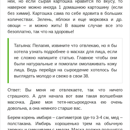
ней, но если сырая картошка нравится по вкусу, то
наверное можно иногда 1 домашнюю картошину (если
без химии). Картошка сама по себе ядовита в больших
количествах. Зелень, яблоки и еще морковка и др.
овощи – и можно жить! В вашем случае все это
безоплатно, так что на здоровье!
Татьяна: Пелагия, извините что отвлекаю, но я бы
хотела узнать подробнее о масках для лица, если
не сложно напишите статью. Главное чтобы они
были натуральные и помогали омолаживать кожу
лица. Ведь перейдя на сыроедение хотелось бы
выглядеть молодо и свежо в свои 38.
Ответ: Вы меня не отвлекаете, так что ничего
страшного. А для начала вот вам такая волшебная
масочка. Даже моя тетя-несыроедочка ею очень
довольна, а она немного старше вас.
Берем корень имбиря – сантиметров где-то 3-4 см, мед –
полстакана. Имбирь хорошенько трем на обычную
теречку и смешиваем с медом. Маска должна получится