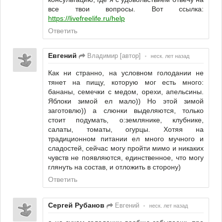
все твои вопросы. Вот ссылка:
https://livefreelife.ru/help
Ответить
Евгений
Владимир [автор]
•
неск. лет назад
Как ни странно, на условном голодании не
тянет на пищу, которую мог есть много:
бананы, семечки с медом, орехи, апельсины.
Яблоки зимой ел мало)) Но этой зимой
заготовлю)) а слюнки выделяются, только
стоит подумать, о:землянике, клубнике,
салаты, томаты, огурцы. Хотяя на
традиционном питании ел много мучного и
сладостей, сейчас могу пройти мимо и никаких
чувств не появляются, единственное, что могу
глянуть на состав, и отложить в сторону)
Ответить
Сергей Рубанов
Евгений
•
неск. лет назад