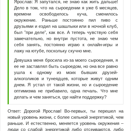
Ярослав: Я запутался, не знаю как жить дальше!
Дело в том, что на сыроедении я уже 6 месяцев,
времени освободилось куча, сменилось
окружение. Раньше постоянно пил пиво с
друзьями и ездил на шашлыки или в ночной клуб,
был "при деле", как все. А теперь чувствую себя
замечательно, но внутри пустота, не знаю чем
себя занять, постоянно играю к онлайн-игры и
лажу на ютубе, поскольку скучно мне.
Девушка меня бросила из-за моего сыроедения, я
ее не заставлял быть сыроедом, но она все равно
ушла к одному из моих бывших друзей-
алкоголиков и тунеядцев, которые живут одним
днем. Я устал от такой жизни, но и сыроедение
оптимизма не прибавило, одна печаль. Что мне
делать и чем заняться, где найти поддержку?
Ответ: Дорогой Ярослав! Во-первых, ты перешел на
новый уровень жизни, с более сильной энергетикой, чем
раньше. И естественно, меняется уровень окружения –
люди со слабой энергетикой либо отсеиваются, либо