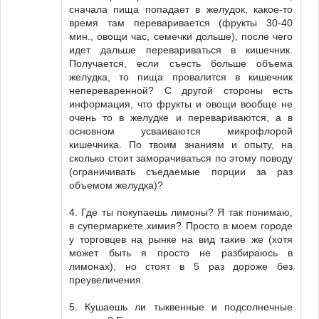
сначала пища попадает в желудок, какое-то
время там переваривается (фрукты 30-40
мин., овощи час, семечки дольше), после чего
идет дальше перевариваться в кишечник.
Получается, если съесть больше объема
желудка, то пища провалится в кишечник
непереваренной? С другой стороны есть
информация, что фрукты и овощи вообще не
очень то в желудке и перевариваются, а в
основном усваиваются микрофлорой
кишечника. По твоим знаниям и опыту, на
сколько стоит заморачиваться по этому поводу
(ограничивать съедаемые порции за раз
объемом желудка)?
4. Где ты покупаешь лимоны? Я так понимаю,
в супермаркете химия? Просто в моем городе
у торговцев на рынке на вид такие же (хотя
может быть я просто не разбираюсь в
лимонах), но стоят в 5 раз дороже без
преувеличения.
5. Кушаешь ли тыквенные и подсолнечные