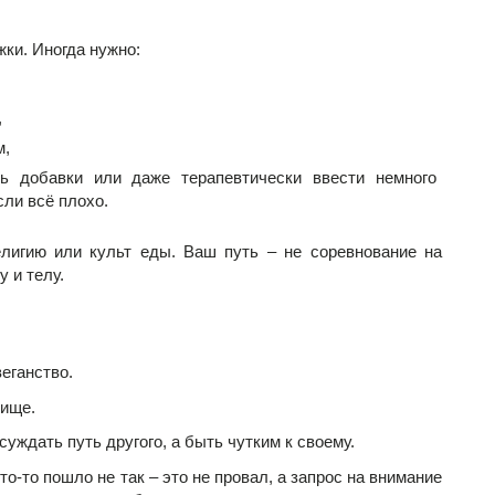
ки. Иногда нужно:
,
м,
ть добавки или даже терапевтически ввести немного
сли всё плохо.
лигию или культ еды. Ваш путь – не соревнование на
у и телу.
веганство.
пище.
суждать путь другого, а быть чутким к своему.
о-то пошло не так – это не провал, а запрос на внимание