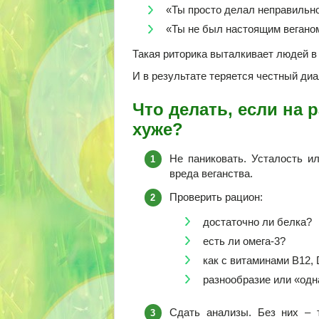
«Ты просто делал неправильн
«Ты не был настоящим вегано
Такая риторика выталкивает людей в 
И в результате теряется честный диал
Что делать, если на 
хуже?
Не паниковать. Усталость и
вреда веганства.
Проверить рацион:
достаточно ли белка?
есть ли омега-3?
как с витаминами B12, 
разнообразие или «одна
Сдать анализы. Без них – т