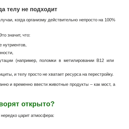
гда телу не подходит
случаи, когда организму действительно непросто на 100%
Это значит, что:
е нутриентов,
нности,
мутации (например, поломки в метилировании B12 или
циты, и телу просто не хватает ресурса на перестройку.
анно и временно ввести животные продукты – как мост, а
оворят открыто?
 нередко царит атмосфера: