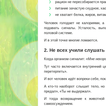
рацион не пересобирается пра
питание зачастую скудное, ха
не хватает белка, жиров, вита
Человек голодает не калориями, а 
подавать сигналы. Усталость, вып
половой системе.
И в этой точке многие ломаются.
2. Не всех учили слушать
Когда организм сигналит:
«Мне нехор
Тут часто включается внутренний це
перетерпеть».
И вот человек идёт вопреки себе, пок
А кто-то наоборот слышит тело, но
предал», «Ты не выдержал».
И тогда возвращение к животной
самоосуждением.