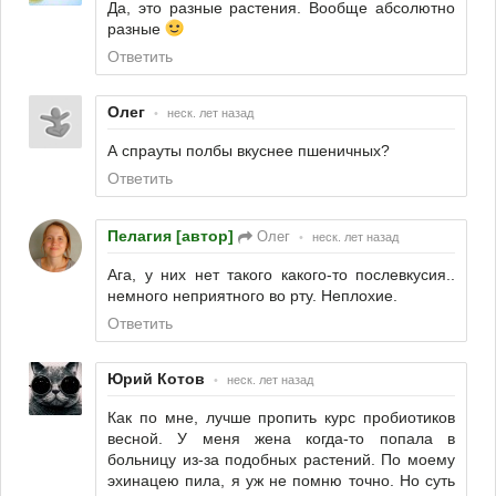
Да, это разные растения. Вообще абсолютно
разные
Ответить
Олег
•
неск. лет назад
А спрауты полбы вкуснее пшеничных?
Ответить
Пелагия [автор]
Олег
•
неск. лет назад
Ага, у них нет такого какого-то послевкусия..
немного неприятного во рту. Неплохие.
Ответить
Юрий Котов
•
неск. лет назад
Как по мне, лучше пропить курс пробиотиков
весной. У меня жена когда-то попала в
больницу из-за подобных растений. По моему
эхинацею пила, я уж не помню точно. Но суть