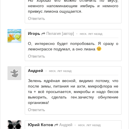
Но хорошо его можно отличить по вкусу,
немного напоминающим имбирь и немного
привкус лимона ощущается.
Ответить
Игорь
Пелагия [автор]
•
неск. лет назад
О, интересно будет попробовать. Я сразу о
лемонграссе подумал, а оно лиана
Ответить
Андрей
•
неск. лет назад
Зелень ядрёная весной, видимо потому, что
после зимы, питания ни ахти, микрофлора не
та + всё просыпается, микробы и надо бесов
выморить, сделать ген.зачистку обнуление
организма!
Ответить
Юрий Котов
Андрей
•
неск. лет назад