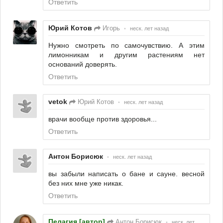
Ответить
Юрий Котов
Игорь
•
неск. лет назад
Нужно смотреть по самочувствию. А этим
лимонникам и другим растениям нет
оснований доверять.
Ответить
vetok
Юрий Котов
•
неск. лет назад
врачи вообще против здоровья...
Ответить
Антон Борисюк
•
неск. лет назад
вы забыли написать о бане и сауне. весной
без них мне уже никак.
Ответить
Пелагия [автор]
Антон Борисюк
•
неск. лет