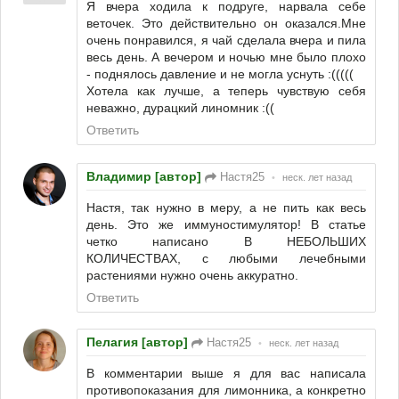
Я вчера ходила к подруге, нарвала себе
веточек. Это действительно он оказался.Мне
очень понравился, я чай сделала вчера и пила
весь день. А вечером и ночью мне было плохо
- поднялось давление и не могла уснуть :(((((
Хотела как лучше, а теперь чувствую себя
неважно, дурацкий линомник :((
Ответить
Владимир [автор]
Настя25
•
неск. лет назад
Настя, так нужно в меру, а не пить как весь
день. Это же иммуностимулятор! В статье
четко написано В НЕБОЛЬШИХ
КОЛИЧЕСТВАХ, с любыми лечебными
растениями нужно очень аккуратно.
Ответить
Пелагия [автор]
Настя25
•
неск. лет назад
В комментарии выше я для вас написала
противопоказания для лимонника, а конкретно