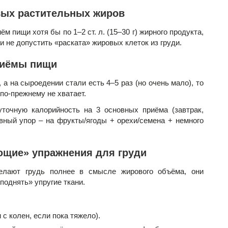
вых растительных жиров
 пищи хотя бы по 1–2 ст. л. (15–30 г) жирного продукта,
и не допустить «раската» жировых клеток из груди.
риёмы пищи
 а на сыроедении стали есть 4–5 раз (но очень мало), то
 по-прежнему не хватает.
точную калорийность на 3 основных приёма (завтрак,
авный упор – на фрукты/ягоды + орехи/семена + немного
ющие» упражнения для груди
елают грудь полнее в смысле жирового объёма, они
поднять» упругие ткани.
с колен, если пока тяжело).