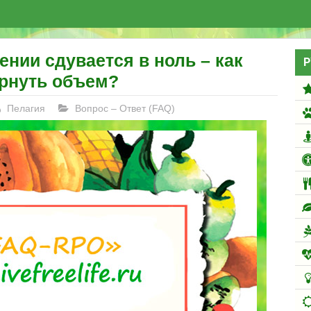
ении сдувается в ноль – как
Р
рнуть объем?
Пелагия
Вопрос – Ответ (FAQ)