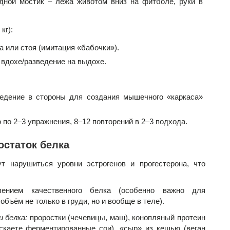
дной мостик – лёжа животом вниз на фитболе, руки в
кг):
а или стоя (имитация «бабочки»).
 вдохе/разведение на выдохе.
едение в стороны для создания мышечного «каркаса»
 по 2–3 упражнения, 8–12 повторений в 2–3 подхода.
остаток белка
 нарушиться уровни эстрогенов и прогестерона, что
ением качественного белка (особенно важно для
бъём не только в груди, но и вообще в теле).
 белка:
проростки (чечевицы, маш), конопляный протеин
скаете ферментированные сои), «сыр» из кешью (веган