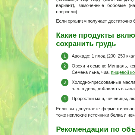
вариант), замоченные бобовые (н
проросли).
Если организм получает достаточно б
Какие продукты вклю
сохранить грудь
Авокадо: 1 плод (200–250 кк
Орехи и семена: Миндаль, кеш
Семена льна, чиа,
пищевой ко
Холодно-прессованные масла: 
ч. л. в день, добавлять в сал
Проростки маш, чечевицы, лю
Если вы допускаете ферментированны
тоже неплохие источники белка и не
Рекомендации по об