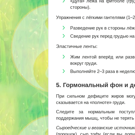
«Дуга» лёжа на фитболе (гру
стороны).
Упражнения с лёгкими гантелями (1–2 
Разведение рук в стороны лёж
Сведение рук перед грудью на
Эластичные ленты:
Жим лентой вперёд или разв
вокруг груди.
Выполняйте 2–3 раза в неделю
5. Гормональный фон и д
При сильном дефиците жиров могут
сказывается на «полноте» груди.
Следите за нормальным поступл
поддержания мышц, чтобы не терять о
Сыроедческие и веганские источники
(порошок), сыр тофу (если вы допу