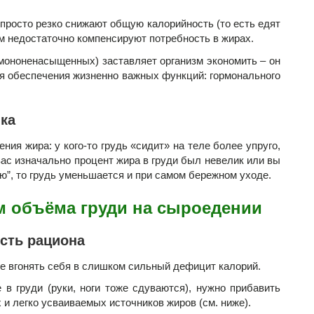
просто резко снижают общую калорийность (то есть едят
им недостаточно компенсируют потребность в жирах.
, мононенасыщенных) заставляет организм экономить – он
я обеспечения жизненно важных функций: гормонального
ика
ия жира: у кого-то грудь «сидит» на теле более упруго,
 вас изначально процент жира в груди был невелик или вы
ю”, то грудь уменьшается и при самом бережном уходе.
м объёма груди на сыроедении
ость рациона
е вгонять себя в слишком сильный дефицит калорий.
в груди (руки, ноги тоже сдуваются), нужно прибавить
 и легко усваиваемых источников жиров (см. ниже).