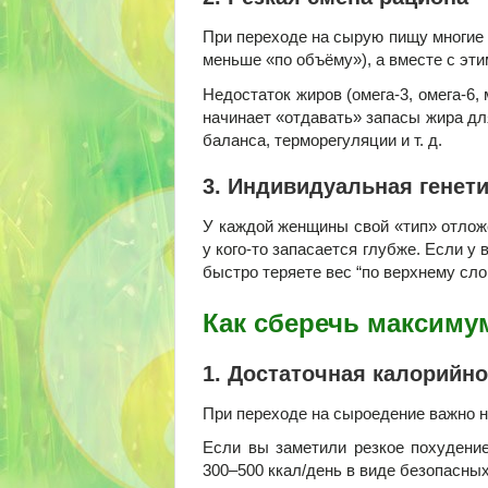
При переходе на сырую пищу многие 
меньше «по объёму»), а вместе с эт
Недостаток жиров (омега-3, омега-6
начинает «отдавать» запасы жира дл
баланса, терморегуляции и т. д.
3. Индивидуальная генет
У каждой женщины свой «тип» отложен
у кого-то запасается глубже. Если у
быстро теряете вес “по верхнему сло
Как сберечь максиму
1. Достаточная калорийн
При переходе на сыроедение важно н
Если вы заметили резкое похудение 
300–500 ккал/день в виде безопасных