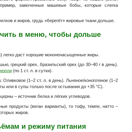
апример, замоченные машевые бобы, которые слегка
елков и жиров, грудь «берегёт» жировые ткани дольше.
чить в меню, чтобы дольше
ал) легко даст хорошие мононенасыщенные жиры.
ью, грецкий орех, бразильский орех (до 30–40 г в день).
нопли
(по 1 ст. л. в сутки).
Оливковое (1–2 ст. л. в день). Льняное/конопляное (1–2
аты или в супы только после остывания до +35 °C).
церны – источник белка и лёгких углеводов.
е продукты (веган варианты), то тофу, темпе, натто –
которых жиров.
ъёмам и режиму питания