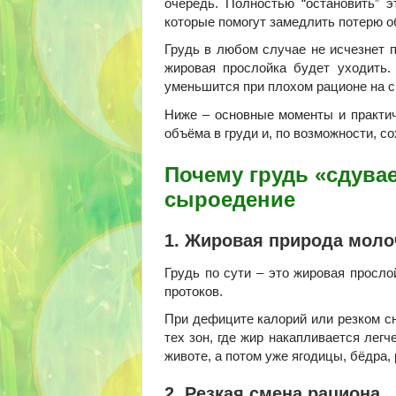
очередь. Полностью “остановить” э
которые помогут замедлить потерю о
Грудь в любом случае не исчезнет п
жировая прослойка будет уходить.
уменьшится при плохом рационе на 
Ниже – основные моменты и практич
объёма в груди и, по возможности, с
Почему грудь «сдувае
сыроедение
1. Жировая природа мол
Грудь по сути – это жировая просл
протоков.
При дефиците калорий или резком сн
тех зон, где жир накапливается легч
животе, а потом уже ягодицы, бёдра, 
2. Резкая смена рациона