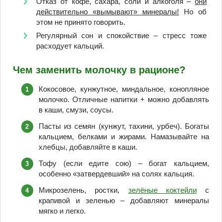
Отказ от кофе, сахара, соли и алкоголя –
они
действительно «вымывают» минералы!
Но об
этом не принято говорить.
Регулярный сон и спокойствие – стресс тоже
расходует кальций.
Чем заменить молочку в рационе?
Кокосовое, кунжутное, миндальное, конопляное
молочко. Отличные напитки + можно добавлять
в каши, смузи, соусы.
Пасты из семян (кунжут, тахини, урбеч). Богаты
кальцием, белками и жирами. Намазывайте на
хлебцы, добавляйте в каши.
Тофу (если едите сою) – богат кальцием,
особенно «затвердевший» на солях кальция.
Микрозелень, ростки,
зелёные коктейли
с
крапивой и зеленью – добавляют минералы
мягко и легко.