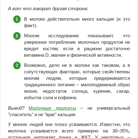
А вот что говорит другая сторона:
В молоке действительно много кальция (и это
факт).
Многие исследования показывают, что
умеренное потребление молочных продуктов не
вредит костям, если в рационе достаточно
витамина D, магния и физической активности.
Возможно, дело не в молоке как таковом, а в
сопутствующих факторах, которые свойственны
многим людям, которые придерживаются
традиционного питания – малоподвижный образ
жизни, недостаток солнца, курение, сахар,
избыток соли и кофеина.
Вывод?
Молочные продукты
– не универсальный
"спаситель" и не "враг" кальция.
У многих людей они плохо усваиваются. Известно, что
молочка усваивается всего примерно на 30–35%,
остальное нагружает почки и ЖКТ. У некоторых –